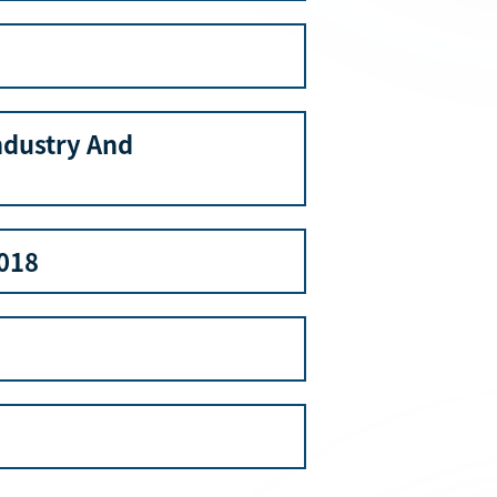
ndustry And
018